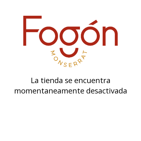
La tienda se encuentra
momentaneamente desactivada